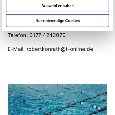
Auswahl erlauben
Anfängerkurs besteht eine Warteliste.
Ansprechpartner: Rober Konrath
Nur notwendige Cookies
Telefon: 0177 4243070
E-Mail: robertkonrath@t-online.de