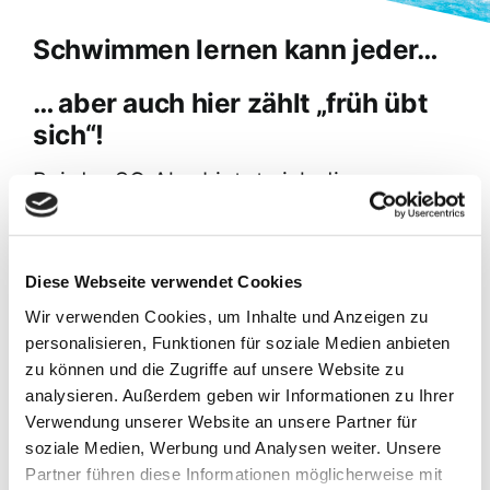
Schwimmen lernen kann jeder…
… aber auch hier zählt „früh übt
sich“!
Bei der SG Ahe bietet sich die
Möglichkeit, die Grundlagen des
Schwimmens zu erlernen.
Diese Webseite verwendet Cookies
Spielerisch und kindgerecht – vermittelt
Wir verwenden Cookies, um Inhalte und Anzeigen zu
personalisieren, Funktionen für soziale Medien anbieten
durch einen qualifizierten und
zu können und die Zugriffe auf unsere Website zu
erfahrenen Diplomsportlehrer.
analysieren. Außerdem geben wir Informationen zu Ihrer
Verwendung unserer Website an unsere Partner für
Seit über 50 Jahren bietet die SG Ahe
soziale Medien, Werbung und Analysen weiter. Unsere
Partner führen diese Informationen möglicherweise mit
in der Schwimmabteilung